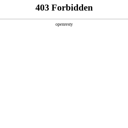
产品及服务
行业解决方案
合作伙伴
投资者关系
业实战工坊圆满成功
医药行业实战工坊”在上海成功举办。作为和记国际数码“AI Factory 2.0系列”
复星医药、阿斯利康等企业的营销、SFE、数据与技术负责人与和记国际
营、合规、管理的方方面面，共同探讨如何用AI技术焕新数据价值，
ess落地路径共创。